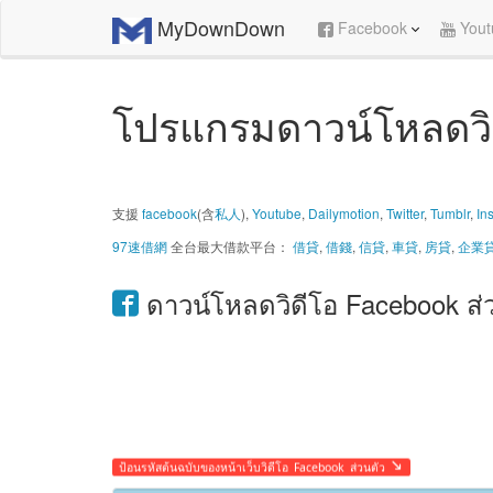
MyDownDown
Facebook
Yout
โปรแกรมดาวน์โหลดวิ
支援
facebook
(含
私人
),
Youtube
,
Dailymotion
,
Twitter
,
Tumblr
,
In
97速借網
全台最大借款平台：
借貸
,
借錢
,
信貸
,
車貸
,
房貸
,
企業
ดาวน์โหลดวิดีโอ Facebook ส่ว
ป้อนรหัสต้นฉบับของหน้าเว็บวิดีโอ Facebook ส่วนตัว