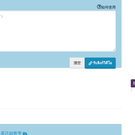
如何使用
清空
รับลิงก์วิดีโอ
看詳細教學