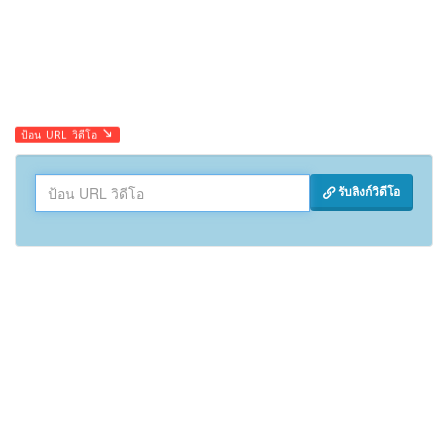
ป้อน URL วิดีโอ
รับลิงก์วิดีโอ